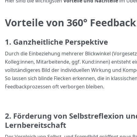
Hier sind die wichtigsten
Vorteile und Nachteile
im Über
Vorteile von 360° Feedback
1. Ganzheitliche Perspektive
Durch die Einbeziehung mehrerer Blickwinkel (Vorgesetz
Kolleg:innen, Mitarbeitende, ggf. Kund:innen) entsteht ei
vollständigeres Bild der individuellen Wirkung und Kom
So lassen sich blinde Flecken erkennen, die in klassische
Feedbackprozessen oft verborgen bleiben.
2. Förderung von Selbstreflexion un
Lernbereitschaft
Der Vergleich von Selbst- und Fremdbild eröffnet neue P