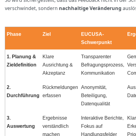
So wird sichergestellt, dass das Feedback nicht in der S
verschwindet, sondern
nachhaltige Veränderung
auslös
Phase
Ziel
EUCUSA-
Erg
Schwerpunkt
1. Planung &
Klare
Transparenter
Gem
Zieldefinition
Ausrichtung &
Befragungsprozess,
Ver
Akzeptanz
Kommunikation
Com
2.
Rückmeldungen
Anonymität,
Aus
Durchführung
erfassen
Beteiligung,
Dat
Datenqualität
3.
Ergebnisse
Interaktive Berichte,
Kla
Auswertung
verständlich
Fokus auf
Erk
machen
Handlungsfelder
Prio